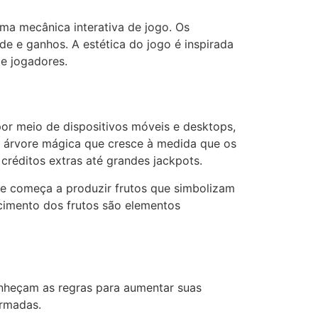
ma mecânica interativa de jogo. Os
e e ganhos. A estética do jogo é inspirada
e jogadores.
 por meio de dispositivos móveis e desktops,
ma árvore mágica que cresce à medida que os
réditos extras até grandes jackpots.
ore começa a produzir frutos que simbolizam
scimento dos frutos são elementos
onheçam as regras para aumentar suas
ormadas.