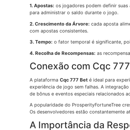
1. Apostas:
os jogadores podem definir suas 
para administrar o saldo durante o jogo.
2. Crescimento da Árvore:
cada aposta alime
com apostas consistentes.
3. Tempo:
o fator temporal é significante, 
4. Recolha de Recompensas:
as recompensas
Conexão com Cqc 777
A plataforma
Cqc 777 Bet
é ideal para exper
experiência de jogo sem falhas. A integração
de bônus e eventos especiais relacionados ao
A popularidade do ProsperityFortuneTree cre
Os desenvolvedores estão constantemente at
A Importância da Resp