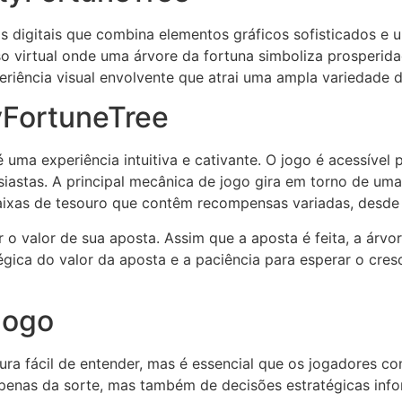
 digitais que combina elementos gráficos sofisticados e u
 virtual onde uma árvore da fortuna simboliza prosperidad
riência visual envolvente que atrai uma ampla variedade d
yFortuneTree
 uma experiência intuitiva e cativante. O jogo é acessível
usiastas. A principal mecânica de jogo gira em torno de u
ixas de tesouro que contêm recompensas variadas, desde c
 o valor de sua aposta. Assim que a aposta é feita, a árv
tégica do valor da aposta e a paciência para esperar o cre
Jogo
ura fácil de entender, mas é essencial que os jogadores c
penas da sorte, mas também de decisões estratégicas inf