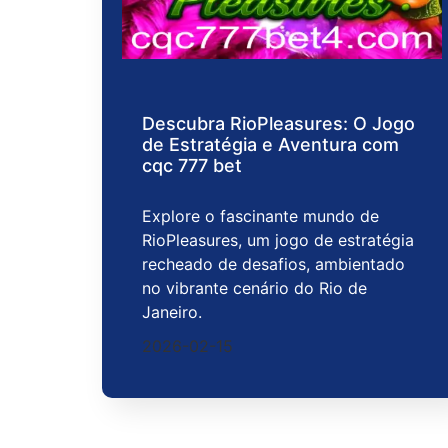
Descubra RioPleasures: O Jogo
de Estratégia e Aventura com
cqc 777 bet
Explore o fascinante mundo de
RioPleasures, um jogo de estratégia
recheado de desafios, ambientado
no vibrante cenário do Rio de
Janeiro.
2026-02-15