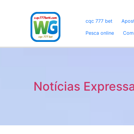
cqc 777 bet
Apost
Pesca online
Comu
Notícias Express