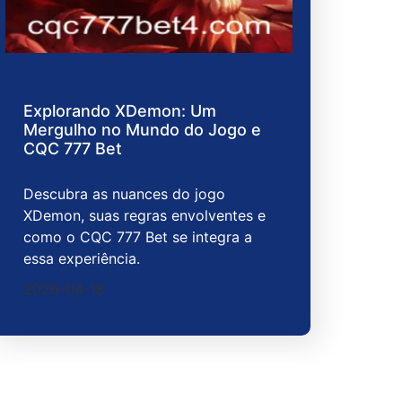
Explorando XDemon: Um
Mergulho no Mundo do Jogo e
CQC 777 Bet
Descubra as nuances do jogo
XDemon, suas regras envolventes e
como o CQC 777 Bet se integra a
essa experiência.
2026-04-18