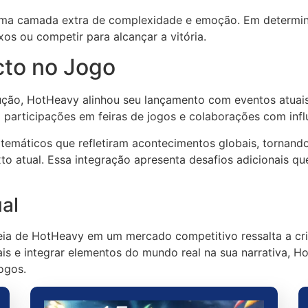
 uma camada extra de complexidade e emoção. Em determi
os ou competir para alcançar a vitória.
cto no Jogo
ão, HotHeavy alinhou seu lançamento com eventos atuais
ui participações em feiras de jogos e colaborações com infl
 temáticos que refletiram acontecimentos globais, tornand
o atual. Essa integração apresenta desafios adicionais q
al
reia de HotHeavy em um mercado competitivo ressalta a cr
uais e integrar elementos do mundo real na sua narrativa,
ogos.