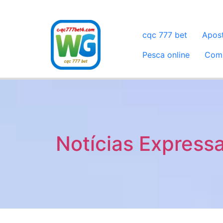
cqc 777 bet
Apost
Pesca online
Comu
Notícias Express