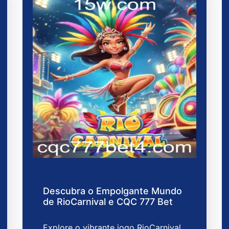
Descubra o Empolgante Mundo
de RioCarnival e CQC 777 Bet
Explore o vibrante jogo RioCarnival,