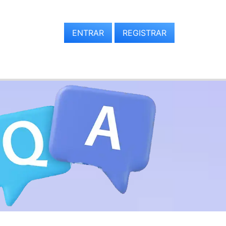
ENTRAR
REGISTRAR