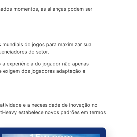
nados momentos, as alianças podem ser
 mundiais de jogos para maximizar sua
uenciadores do setor.
o a experiência do jogador não apenas
ue exigem dos jogadores adaptação e
iatividade e a necessidade de inovação no
 HotHeavy estabelece novos padrões em termos