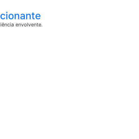
cionante
iência envolvente.