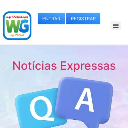
ENTRAR
REGISTRAR
Notícias Expressas