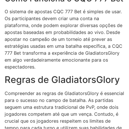
O sistema de apostas CQC 777 Bet é simples de usar.
Os participantes devem criar uma conta na
plataforma, onde podem explorar diversas opções de
apostas baseadas em probabilidades ao vivo. Desde
apostar no campeão de um torneio até prever as
estratégias usadas em uma batalha específica, a CQC
777 Bet transforma a experiência de GladiatorsGlory
em algo verdadeiramente emocionante para os
espectadores.
Regras de GladiatorsGlory
Compreender as regras de GladiatorsGlory é essencial
para o sucesso no campo de batalha. As partidas
seguem uma estrutura tradicional de PvP, onde dois
jogadores competem até que um vença. Contudo, é
crucial que os jogadores respeitem os limites de
tempo para cada turno e utilizem suas habilidades de