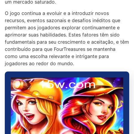
um mercado saturado.
O jogo continua a evoluir e a introduzir novos
recursos, eventos sazonais e desafios inéditos que
permitem aos jogadores explorar continuamente e
aprimorar suas habilidades. Estes fatores têm sido
fundamentais para seu crescimento e aceitação, e têm
contribuído para que FourTreasures se mantenha
como uma escolha relevante e intrigante para
jogadores ao redor do mundo.