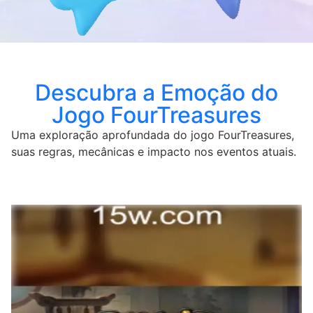
Descubra a Emoção do
Jogo FourTreasures
Uma exploração aprofundada do jogo FourTreasures,
suas regras, mecânicas e impacto nos eventos atuais.