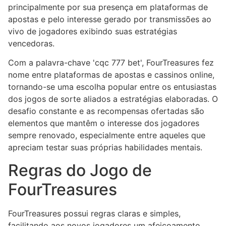
principalmente por sua presença em plataformas de
apostas e pelo interesse gerado por transmissões ao
vivo de jogadores exibindo suas estratégias
vencedoras.
Com a palavra-chave 'cqc 777 bet', FourTreasures fez
nome entre plataformas de apostas e cassinos online,
tornando-se uma escolha popular entre os entusiastas
dos jogos de sorte aliados a estratégias elaboradas. O
desafio constante e as recompensas ofertadas são
elementos que mantêm o interesse dos jogadores
sempre renovado, especialmente entre aqueles que
apreciam testar suas próprias habilidades mentais.
Regras do Jogo de
FourTreasures
FourTreasures possui regras claras e simples,
facilitando aos novos jogadores um afeiçoamento