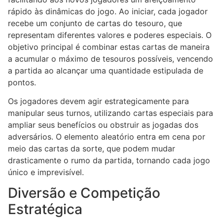
rápido às dinâmicas do jogo. Ao iniciar, cada jogador
recebe um conjunto de cartas do tesouro, que
representam diferentes valores e poderes especiais. O
objetivo principal é combinar estas cartas de maneira
a acumular o máximo de tesouros possíveis, vencendo
a partida ao alcançar uma quantidade estipulada de
pontos.
Os jogadores devem agir estrategicamente para
manipular seus turnos, utilizando cartas especiais para
ampliar seus benefícios ou obstruir as jogadas dos
adversários. O elemento aleatório entra em cena por
meio das cartas da sorte, que podem mudar
drasticamente o rumo da partida, tornando cada jogo
único e imprevisível.
Diversão e Competição
Estratégica