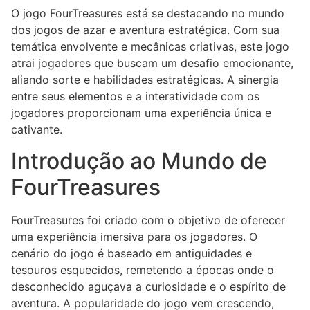
O jogo FourTreasures está se destacando no mundo
dos jogos de azar e aventura estratégica. Com sua
temática envolvente e mecânicas criativas, este jogo
atrai jogadores que buscam um desafio emocionante,
aliando sorte e habilidades estratégicas. A sinergia
entre seus elementos e a interatividade com os
jogadores proporcionam uma experiência única e
cativante.
Introdução ao Mundo de
FourTreasures
FourTreasures foi criado com o objetivo de oferecer
uma experiência imersiva para os jogadores. O
cenário do jogo é baseado em antiguidades e
tesouros esquecidos, remetendo a épocas onde o
desconhecido aguçava a curiosidade e o espírito de
aventura. A popularidade do jogo vem crescendo,