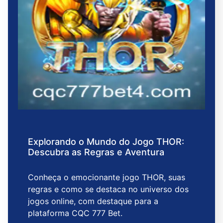
Explorando o Mundo do Jogo THOR:
Descubra as Regras e Aventura
Conheça o emocionante jogo THOR, suas
regras e como se destaca no universo dos
jogos online, com destaque para a
plataforma CQC 777 Bet.