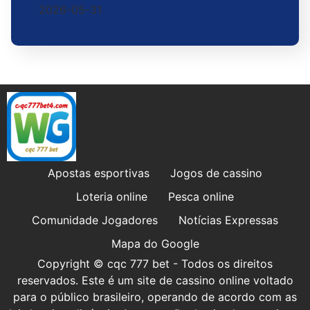
2026-05-31
Apostas esportivas
Jogos de cassino
Loteria online
Pesca online
Comunidade Jogadores
Notícias Expressas
Mapa do Google
Copyright © cqc 777 bet - Todos os direitos
reservados. Este é um site de cassino online voltado
para o público brasileiro, operando de acordo com as