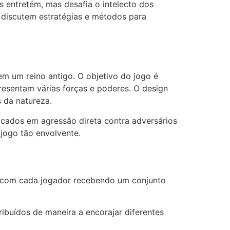
s entretém, mas desafia o intelecto dos
 discutem estratégias e métodos para
m um reino antigo. O objetivo do jogo é
presentam várias forças e poderes. O design
 da natureza.
ocados em agressão direta contra adversários
 jogo tão envolvente.
ça com cada jogador recebendo um conjunto
ibuídos de maneira a encorajar diferentes