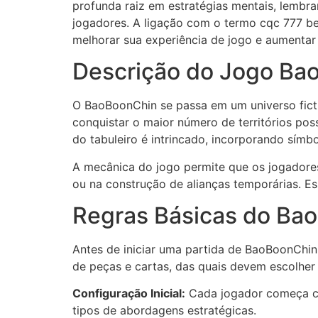
profunda raiz em estratégias mentais, lembra
jogadores. A ligação com o termo cqc 777 b
melhorar sua experiência de jogo e aumentar 
Descrição do Jogo Ba
O BaoBoonChin se passa em um universo fictí
conquistar o maior número de territórios poss
do tabuleiro é intrincado, incorporando símb
A mecânica do jogo permite que os jogadores
ou na construção de alianças temporárias. Es
Regras Básicas do Ba
Antes de iniciar uma partida de BaoBoonChin
de peças e cartas, das quais devem escolher 
Configuração Inicial:
Cada jogador começa com
tipos de abordagens estratégicas.