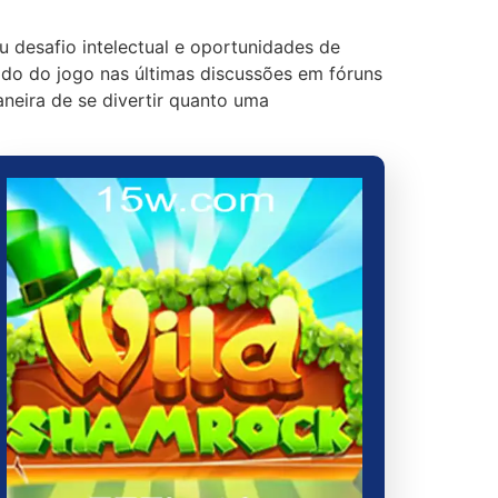
desafio intelectual e oportunidades de
do do jogo nas últimas discussões em fóruns
aneira de se divertir quanto uma